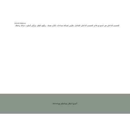
LivHoli Interiors
للتصميم الداخلي هي استوديو فاخر للتصميم الداخلي الشامل، مكرّس لصياغة مساحات تُغذّي نفسك ، وتُلهم الفكر، وتُرقّي أسلوب حياتك وعملك
!LivHoli أعيدوا ابتكار مساحتكم مع