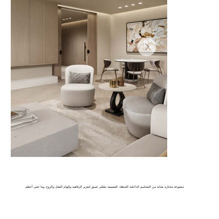
مجموعة مختارة بعناية من التصاميم الداخلية المذهلة، المصممة بتفكير عميق لتعزيز الرفاهية وإلهام العقل والروح. وما خفي أعظم