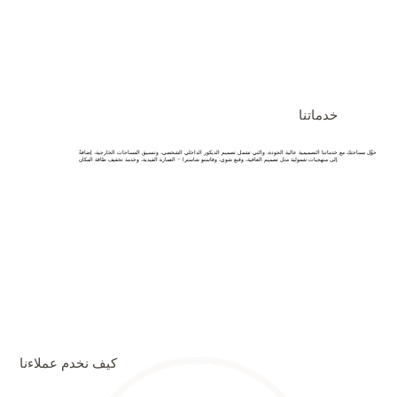
خدماتنا
حوِّل مساحتك مع خدماتنا التصميمية عالية الجودة، والتي تشمل تصميم الديكور الداخلي الشخصي، وتنسيق المساحات الخارجية، إضافةً
إلى منهجيات شمولية مثل تصميم العافية، وفنغ شوي، وفاستو شاسترا – العمارة الفيدية، وخدمة تخفيف طاقة المكان
كيف نخدم عملاءنا