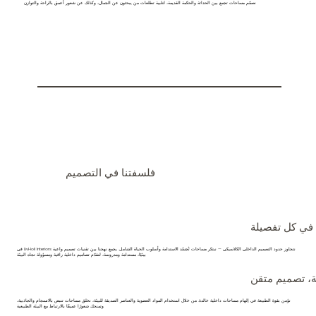
نصمّم مساحات تجمع بين الحداثة والحكمة القديمة، لتلبية تطلعات من يبحثون عن الجمال، وكذلك عن شعور أعمق بالراحة والتوازن
التصميم الداخلي الشامل
فلسفتنا في التصميم
 في كل تفصيلة
في LivHoli Interiors نتجاوز حدود التصميم الداخلي الكلاسيكي — نبتكر مساحات تُجسّد الاستدامة وأسلوب الحياة الشامل. يجمع نهجنا بين تقنيات تصميم واعية
بيئيًا، مستدامة ومدروسة، لنقدّم تصاميم داخلية راقية ومسؤولة تجاه البيئة
ة، تصميم متقن
نؤمن بقوة الطبيعة في إلهام مساحات داخلية خالدة. من خلال استخدام المواد العضوية والعناصر الصديقة للبيئة، نخلق مساحات تنبض بالانسجام والجاذبية،
وتمنحك شعورًا عميقًا بالارتباط مع البيئة الطبيعية