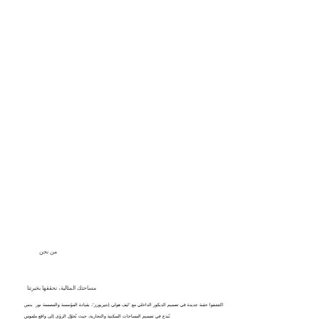
من نحن
مساحتك المثالية، نحققها بخبرتنا
اكتشفوا حقبة جديدة في تصميم الديكور الداخلي مع "ليف هولي إنتيريورز"، بقيادة المؤسسة والمصممة نور بنس
نُبدع في تصميم المساحات السكنية والتجارية، حيث نُحوّل الرؤى إلى واقع ملموس