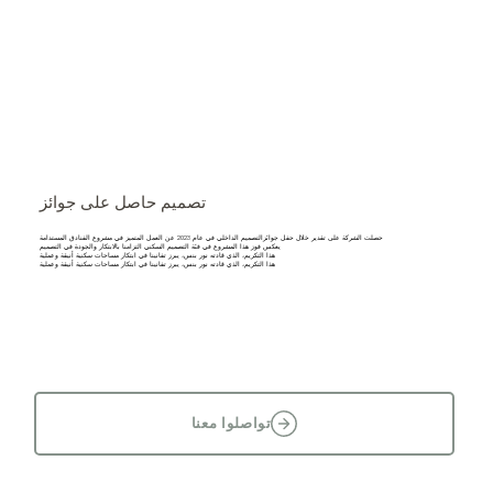
تصميم حاصل على جوائز
حصلت الشركة على تقدير خلال حفل جوائزالتصميم الداخلي في عام 2023 عن العمل المتميز في مشروع الفنادق المستدامة
يعكس فوز هذا المشروع في فئة التصميم السكني التزامنا بالابتكار والجودة في التصميم
هذا التكريم، الذي قادته نور بنس، يبرز تفانينا في ابتكار مساحات سكنية أنيقة وعملية
هذا التكريم، الذي قادته نور بنس، يبرز تفانينا في ابتكار مساحات سكنية أنيقة وعملية
تواصلوا معنا